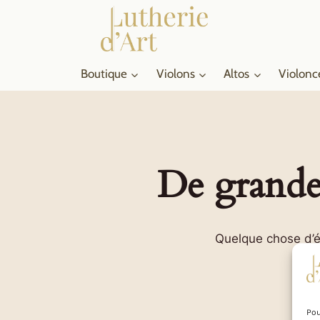
Aller
au
contenu
Boutique
Violons
Altos
Violonc
De grandes
Quelque chose d’én
Pou