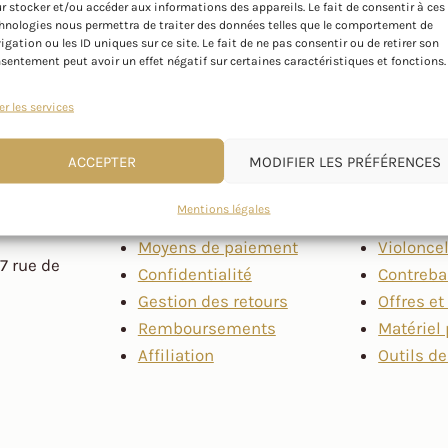
r stocker et/ou accéder aux informations des appareils. Le fait de consentir à ces
hnologies nous permettra de traiter des données telles que le comportement de
igation ou les ID uniques sur ce site. Le fait de ne pas consentir ou de retirer son
sentement peut avoir un effet négatif sur certaines caractéristiques et fonctions.
er les services
INFORMATIONS
CATEGORIES
ACCEPTER
MODIFIER LES PRÉFÉRENCES
hez vous.
FAQ
Violons
Mentions légales
CGV
Altos
Moyens de paiement
Violonce
7 rue de
Confidentialité
Contreb
Gestion des retours
Offres e
Remboursements
Matériel 
Affiliation
Outils de