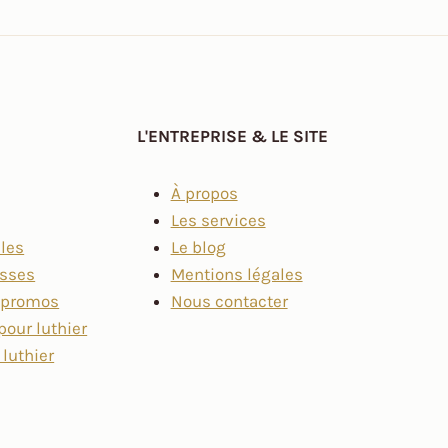
L'ENTREPRISE & LE SITE
À propos
Les services
lles
Le blog
asses
Mentions légales
t promos
Nous contacter
pour luthier
 luthier