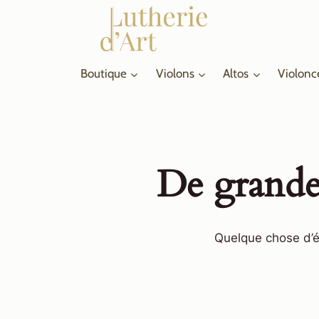
Aller
au
contenu
Boutique
Violons
Altos
Violonc
De grandes
Quelque chose d’én