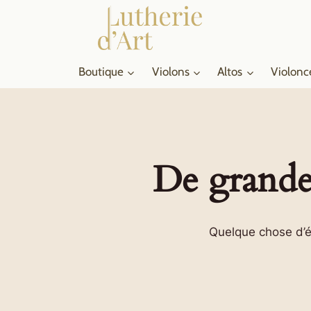
Aller
au
contenu
Boutique
Violons
Altos
Violonc
De grandes
Quelque chose d’én