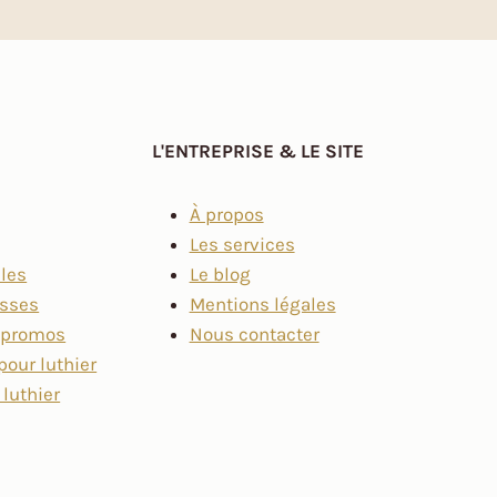
L'ENTREPRISE & LE SITE
À propos
Les services
lles
Le blog
asses
Mentions légales
t promos
Nous contacter
pour luthier
 luthier