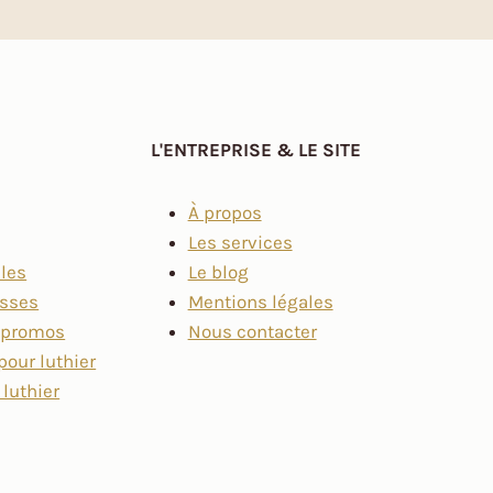
L'ENTREPRISE & LE SITE
À propos
Les services
lles
Le blog
asses
Mentions légales
t promos
Nous contacter
pour luthier
 luthier