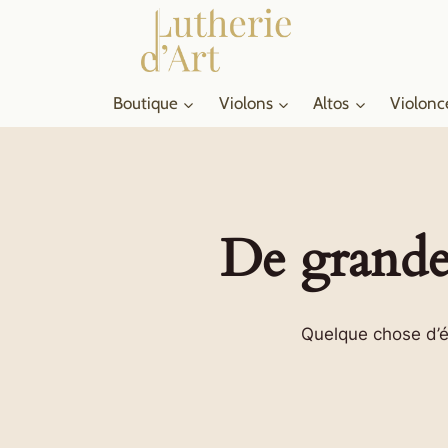
Aller
au
contenu
Boutique
Violons
Altos
Violonc
De grandes
Quelque chose d’én